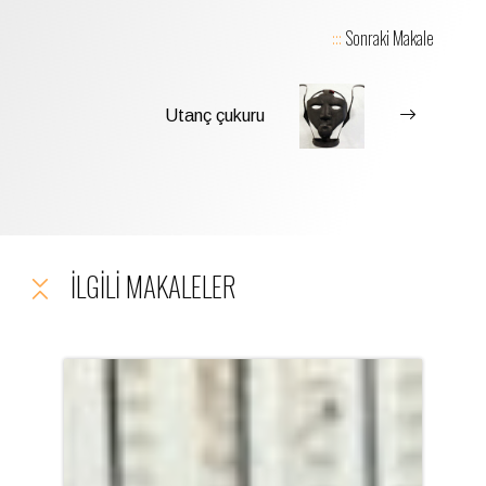
:::
Sonraki Makale
Utanç çukuru
İLGILI MAKALELER