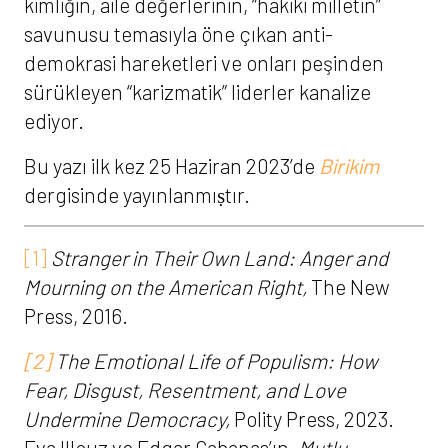
kimliğin, aile değerlerinin, “hakiki milletin”
savunusu temasıyla öne çıkan anti-
demokrasi hareketleri ve onları peşinden
sürükleyen “karizmatik” liderler kanalize
ediyor.
Bu yazı ilk kez 25 Haziran 2023’de
Birikim
dergisinde yayınlanmıṣtır.
[1]
Stranger in Their Own Land: Anger and
Mourning on the American Right,
The New
Press, 2016.
[2]
The Emotional Life of Populism:
How
Fear, Disgust, Resentment, and Love
Undermine Democracy,
Polity Press, 2023.
Eva Illouz ve Edgar Cabanas’ın,
Mutlu