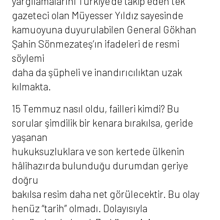
yargılamalarını Türkiye’de takip eden tek
gazeteci olan Müyesser Yıldız sayesinde
kamuoyuna duyurulabilen General Gökhan
Şahin Sönmezateş’ın ifadeleri de resmi
söylemi
daha da şüpheli ve inandırıcılıktan uzak
kılmakta.
15 Temmuz nasıl oldu, failleri kimdi? Bu
sorular şimdilik bir kenara bırakılsa, geride
yaşanan
hukuksuzluklara ve son kertede ülkenin
hâlihazırda bulunduğu durumdan geriye
doğru
bakılsa resim daha net görülecektir. Bu olay
henüz “tarih” olmadı. Dolayısıyla