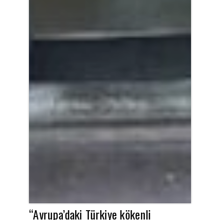
“Avrupa’daki Türkiye kökenli