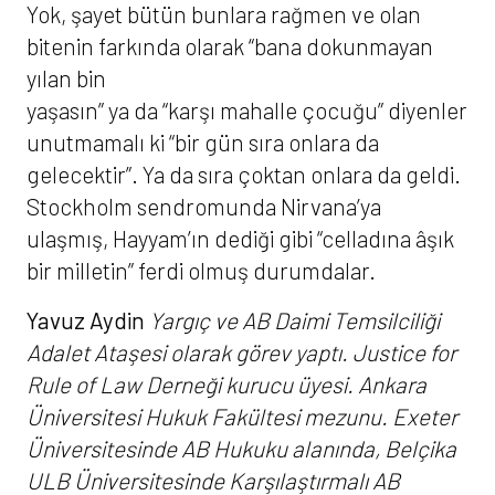
Yok, şayet bütün bunlara rağmen ve olan
bitenin farkında olarak “bana dokunmayan
yılan bin
yaşasın” ya da “karşı mahalle çocuğu” diyenler
unutmamalı ki “bir gün sıra onlara da
gelecektir”. Ya da sıra çoktan onlara da geldi.
Stockholm sendromunda Nirvana’ya
ulaşmış, Hayyam’ın dediği gibi “celladına âşık
bir milletin” ferdi olmuş durumdalar.
Yavuz Aydin
Yargıç ve AB Daimi Temsilciliği
Adalet Ataşesi olarak görev yaptı. Justice for
Rule of Law Derneği kurucu üyesi.
Ankara
Üniversitesi Hukuk Fakültesi mezunu. Exeter
Üniversitesinde AB Hukuku alanında, Belçika
ULB Üniversitesinde Karşılaştırmalı AB