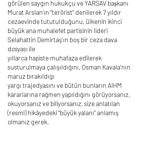
görülen saygın hukukçu ve YARSAV baṣkanı
Murat Arslan’ın “terörist” denilerek 7 yıldır
cezaevinde tututulduǧunu, ülkenin ikinci
büyük ana muhalefet partisinin lideri
Selahattin Demirtaş’ın boş bir ceza dava
dosyası ile
yıllarca hapiste muhafaza edilerek
susturulmaya çalışıldığını, Osman Kavala’nın
maruz bırakıldıgı
yargı trajedyasını ve bütün bunların AIHM
kararlarına rağmen yapıldığını görüyorsanız,
okuyorsanız ve biliyorsanız, size anlatılan
(resmî) hikâyedeki “büyük yalanı” anlamış
olmanız gerek.