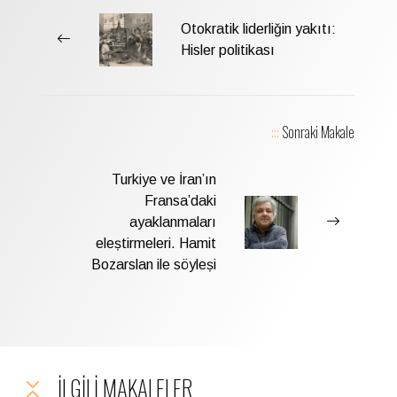
Otokratik liderliǧin yakıtı:
Hisler politikası
:::
Sonraki Makale
Turkiye ve İran’ın
Fransa’daki
ayaklanmaları
eleṣtirmeleri. Hamit
Bozarslan ile söyleṣi
İLGILI MAKALELER