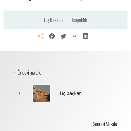
Dış Basından
Jeopolitik
:::
Önceki makale
Üç başkan
:::
Sonraki Makale