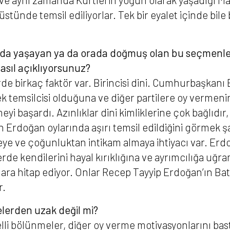
stünde temsil ediliyorlar. Tek bir eyalet içinde bile 
upa’da yaşayan ya da orada doğmuş olan bu seçmen
nasıl açıklıyorsunuz?
de birkaç faktör var. Birincisi dini. Cumhurbaşkan
ek temsilcisi olduğuna ve diğer partilere oy vermenin 
yi başardı. Azınlıklar dini kimliklerine çok bağlıdır
n Erdoğan oylarında aşırı temsil edildiğini görmek şaşı
eye ve çoğunluktan intikam almaya ihtiyacı var. Erd
rde kendilerini hayal kırıklığına ve ayrımcılığa uğra
ra hitap ediyor. Onlar Recep Tayyip Erdoğan’ın Batı 
r.
elerden uzak değil mi?
elli bölünmeler, diğer oy verme motivasyonlarını ba