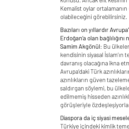
Kemalist oylar ortalamanın ü
olabileceğini görebilirsiniz.
Bazıları on yıllardır Avr
Erdoğan’a olan bağlılığını 
Samim Akgönül:
Bu ülkeler
kendisinin siyasal İslam’ın t
davranış olacağına ikna etme
Avrupa’daki Türk azınlıkları
azınlıkların güven tazelem
saldırgan söylemi, bu ülkele
edilmemiş hisseden azınlıkla
görüşleriyle özdeşleşiyorla
Diaspora da iç siyasi mesel
Türkiye içindeki kimlik tem