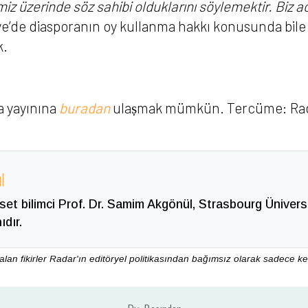
iz üzerinde söz sahibi olduklarını söylemektir. Biz 
iye’de diasporanın oy kullanma hakkı konusunda bile 
k.
a yayınına
buradan
ulaṣmak mümkün. Tercüme: Ra
l
aset bilimci Prof. Dr. Samim Akgönül, Strasbourg Üniversi
dır.
an fikirler Radar'ın editöryel politikasından bağımsız olarak sadece ken