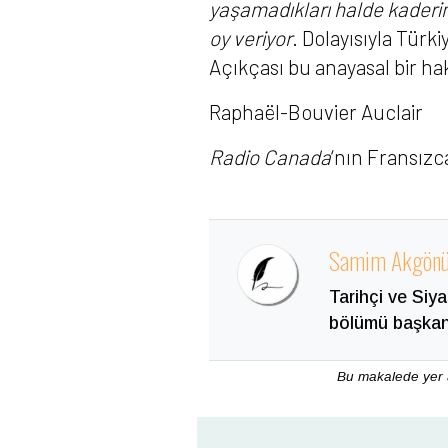
yaşamadıkları halde kaderim
oy veriyor
. Dolayısıyla Türk
Açıkçası bu anayasal bir ha
Raphaël-Bouvier Auclair
Radio Canada
‘nın Fransızc
Samim Akgönü
Tarihçi ve Siy
bölümü başkanı
Bu makalede yer al