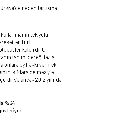
 Türkiye’de neden tartışma
 kullanmanın tek yolu
hareketler Türk
otobüsler kaldırdı. O
ranın tanımı gereği fazla
la onlara oy hakkı vermek
lam’ın iktidara gelmesiyle
geldi. Ve ancak 2012 yılında
da %64,
österiyor.