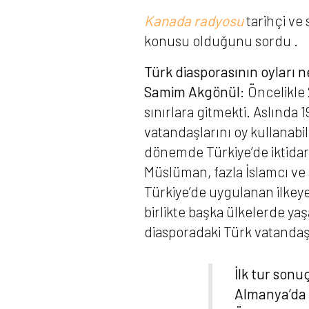
Kanada radyosu
tarihçi ve
konusu olduǧunu sordu .
Türk diasporasının oyları 
Samim Akgönül:
Öncelikle 
sınırlara gitmekti. Aslında 
vatandaşlarını oy kullanabi
dönemde Türkiye’de iktidard
Müslüman, fazla İslamcı ve
Türkiye’de uygulanan ilkeye 
birlikte başka ülkelerde ya
diasporadaki Türk vatandaşl
İlk tur son
Almanya’da 