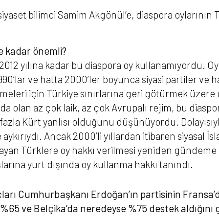
 siyaset bilimci Samim Akgönül’e, diaspora oylarının
ne kadar önemli?
2012 yılına kadar bu diaspora oy kullanamıyordu. Oy
1990’lar ve hatta 2000’ler boyunca siyasi partiler ve 
lmeleri için Türkiye sınırlarına geri götürmek üzere 
a olan az çok laik, az çok Avrupalı rejim, bu diaspo
 fazla Kürt yanlısı olduğunu düşünüyordu. Dolayısıy
aykırıydı. Ancak 2000’li yıllardan itibaren siyasal İs
şayan Türklere oy hakkı verilmesi yeniden gündeme 
arına yurt dışında oy kullanma hakkı tanındı.
uçları Cumhurbaşkanı Erdoğan’ın partisinin Fransa’
%65 ve Belçika’da neredeyse %75 destek aldığını g