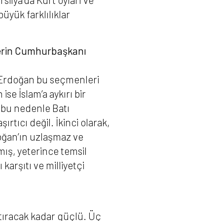
büyük farklılıklar
lerin Cumhurbaşkanı
ı Erdoğan bu seçmenleri
ise İslam’a aykırı bir
, bu nedenle Batı
rtıcı değil. İkinci olarak,
oğan’ın uzlaşmaz ve
mış, yeterince temsil
karşıtı ve milliyetçi
stıracak kadar güçlü. Üç