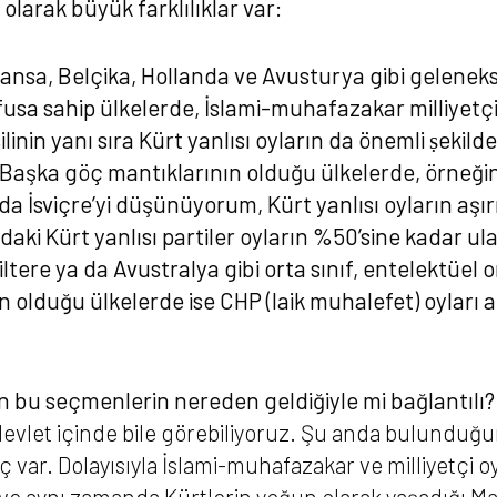
 olarak büyük farklılıklar var:
ansa, Belçika, Hollanda ve Avusturya gibi geleneks
sa sahip ülkelerde, İslami-muhafazakar milliyetçi
linin yanı sıra Kürt yanlısı oyların da önemli ṣekilde
Başka göç mantıklarının olduğu ülkelerde, örneği
da İsviçre’yi düşünüyorum, Kürt yanlısı oyların aşırı
aki Kürt yanlısı partiler oyların %50’sine kadar ula
ltere ya da Avustralya gibi orta sınıf, entelektüel or
n olduğu ülkelerde ise CHP (laik muhalefet) oyları aş
men bu seçmenlerin nereden geldiğiyle mi bağlantılı?
evlet içinde bile görebiliyoruz. Şu anda bulunduğu
var. Dolayısıyla İslami-muhafazakar ve milliyetçi oyl
ve aynı zamanda Kürtlerin yoğun olarak yaşadığı Mars