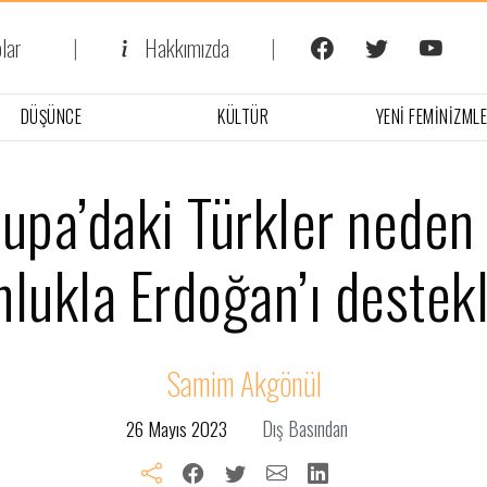
lar
Hakkımızda
DÜŞÜNCE
KÜLTÜR
YENI FEMINIZML
upa’daki Türkler neden 
lukla Erdoğan’ı destek
Samim Akgönül
26 Mayıs 2023
Dış Basından