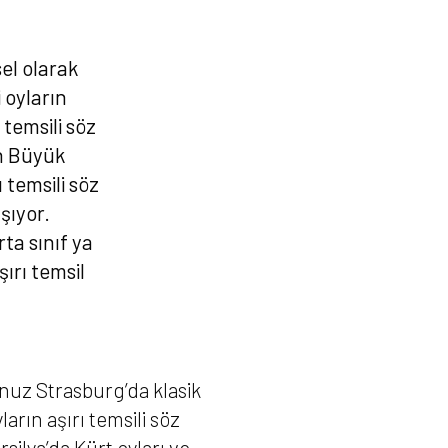
el olarak
 oyların
 temsili söz
n Büyük
 temsili söz
şıyor.
ta sınıf ya
ırı temsil
nuz Strasburg’da klasik
arın aşırı temsili söz
ilya’da Kürt oyları ve