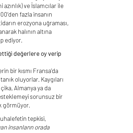
azınlık) ve İslamcılar ile
00’den fazla insanın
tidarın erozyona uğraması,
anarak halının altına
p ediyor.
ttiği değerlere oy verip
rin bir kısmı Fransa’da
 tanık oluyorlar. Kaygıları
Belçika, Almanya ya da
desteklemeyi sorunsuz bir
uk görmüyor.
muhalefetin tepkisi,
an insanların orada