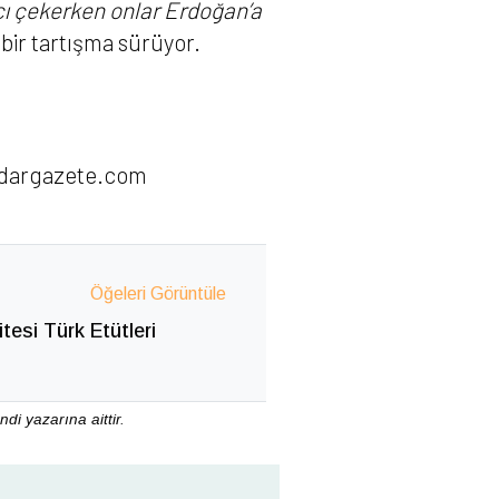
acı çekerken onlar Erdoğan’a
bir tartışma sürüyor.
dargazete.com
Öğeleri Görüntüle
tesi Türk Etütleri
di yazarına aittir.