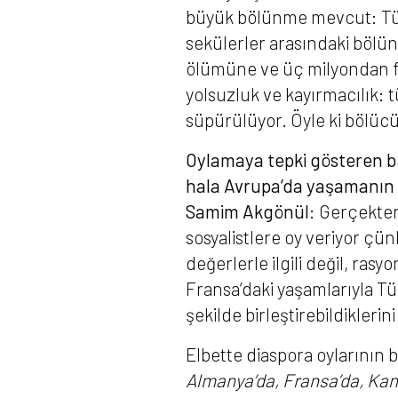
büyük bölünme mevcut: Türkle
sekülerler arasındaki bölü
ölümüne ve üç milyondan fa
yolsuzluk ve kayırmacılık: 
süpürülüyor. Öyle ki bölücü
Oylamaya tepki gösteren baz
hala Avrupa’da yaşamanın
Samim Akgönül:
Gerçekten 
sosyalistlere oy veriyor çünk
değerlerle ilgili değil, rasyo
Fransa’daki yaşamlarıyla Tü
şekilde birleştirebildikle
Elbette diaspora oylarının bi
Almanya’da, Fransa’da, Kan