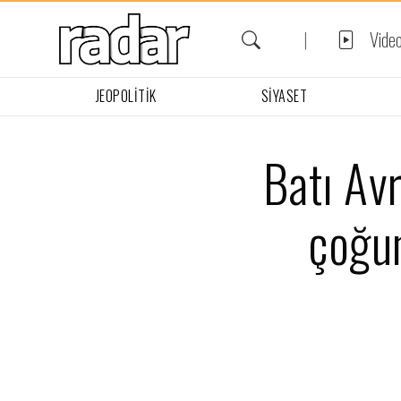
Video
JEOPOLITIK
SIYASET
Batı Avr
çoğun