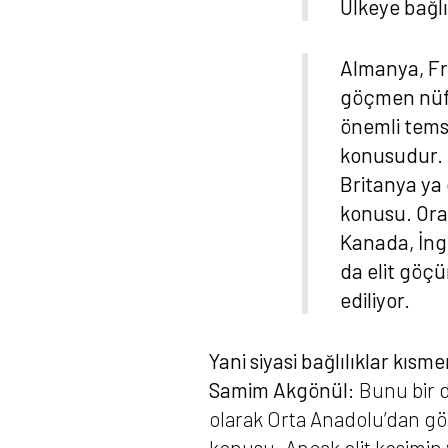
Ülkeye bağlı
Almanya, Fr
göçmen nüfu
önemli temsi
konusudur. 
Britanya ya 
konusu. Orad
Kanada, İngi
da elit göçü
ediliyor.
Yani siyasi bağlılıklar kıs
Samim Akgönül:
Bunu bir d
olarak Orta Anadolu’dan göç 
konusu. Ancak elit kesimin 