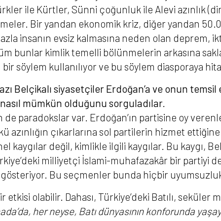
r ile Kürtler, Sünni çoğunluk ile Alevi azınlık (dini 
nmeler. Bir yandan ekonomik kriz, diǧer yandan 50.0
zla insanın evsiz kalmasına neden olan deprem, ik
tüm bunlar kimlik temelli bölünmelerin arkasına sakl
 bir söylem kullanılıyor ve bu söylem diasporaya hita
ı Belçikalı siyasetçiler Erdoğan’a ve onun temsil e
 nasıl mümkün olduğunu sorguladılar.
de paradokslar var. Erdoğan’ın partisine oy verenle
ü azınlığın çıkarlarına sol partilerin hizmet ettiğine
nel kaygılar değil, kimlikle ilgili kaygılar. Bu kaygı, 
rkiye’deki milliyetçi İslami-muhafazakâr bir partiyi 
rini gösteriyor. Bu seçmenler bunda hiçbir uyumsuzl
r etkisi olabilir. Dahası, Türkiye’deki Batılı, seküler 
ada’da, her neyse, Batı dünyasının konforunda yaşay